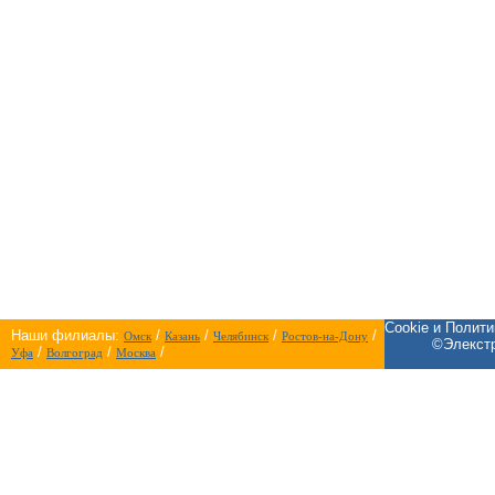
Cookie и Полит
Наши филиалы:
/
/
/
/
Омск
Казань
Челябинск
Ростов-на-Дону
©Элекстр
/
/
/
Уфа
Волгоград
Москва