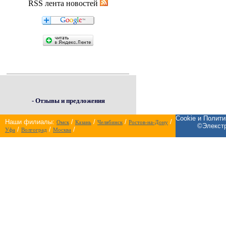
RSS лента новостей
- Отзывы и предложения
Cookie и Полит
Наши филиалы:
/
/
/
/
Омск
Казань
Челябинск
Ростов-на-Дону
©Элекстр
/
/
/
Уфа
Волгоград
Москва