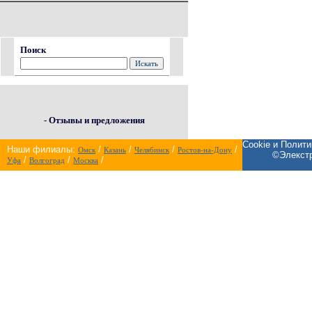
Поиск
- Отзывы и предложения
Cookie и Полит
Наши филиалы:
/
/
/
/
Омск
Казань
Челябинск
Ростов-на-Дону
©Элекстр
/
/
/
Уфа
Волгоград
Москва