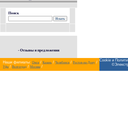
Поиск
- Отзывы и предложения
Cookie и Полит
Наши филиалы:
/
/
/
/
Омск
Казань
Челябинск
Ростов-на-Дону
©Элекстр
/
/
/
Уфа
Волгоград
Москва