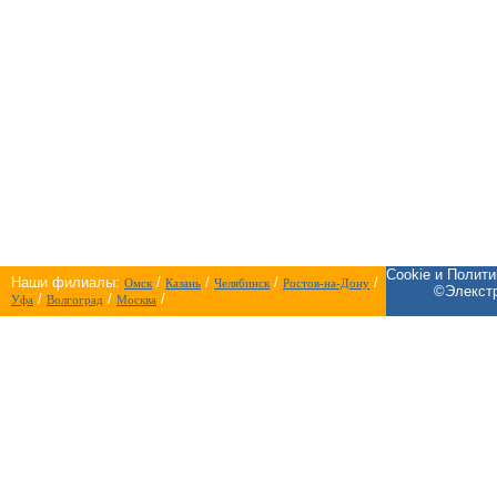
Cookie и Полит
Наши филиалы:
/
/
/
/
Омск
Казань
Челябинск
Ростов-на-Дону
©Элекстр
/
/
/
Уфа
Волгоград
Москва