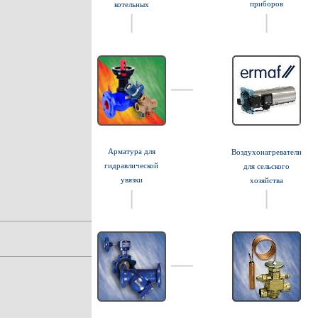
приборов
котельных
Арматура для
Воздухонагреватели
гидравлической
для сельского
увязки
хозяйства