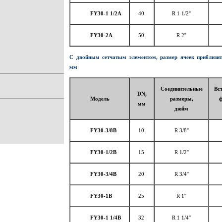
FY30-1 1/2A
40
R 1 1/2''
FY30-2A
50
R 2''
С двойным сетчатым элементом, размер ячеек приблизит
мм
Соединительные
Вс
DN,
Модель
размеры,
ф
мм
дюйм
FY30-3/8B
10
R 3/8''
FY30-1/2B
15
R 1/2''
FY30-3/4B
20
R 3/4''
FY30-1B
25
R 1''
FY30-1 1/4B
32
R 1 1/4''