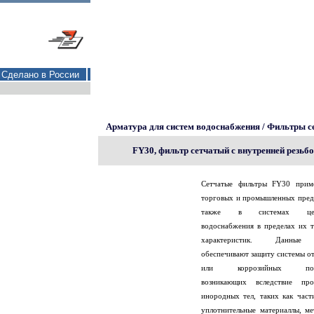
Сделано в России
Арматура для систем водоснабжения
/
Фильтры с
FY30, фильтр сетчатый с внутренней резьб
Сетчатые фильтры FY30 прим
торговых и промышленных пред
также в системах цент
водоснабжения в пределах их 
характеристик. Данные
обеспечивают защиту системы о
или коррозийных повр
возникающих вследствие про
инородных тел, таких как част
уплотнительные материаллы, ме