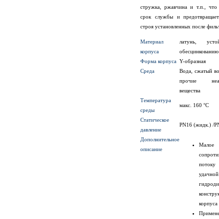
стружка, ржавчина и т.п., что
срок службы и предотвращае
строя установленных после филь
Материал
латунь, уст
корпуса
обесцинкованию
Форма корпуса
Y-образная
Среда
Вода, сжатый во
прочие неаг
вещества
Температура
макс. 160 °C
среды
Статическое
PN16 (жидк.) /P
давление
Дополнительное
Малое
описание
сопроти
потоку
удачной
гидроди
констру
корпуса
Примене