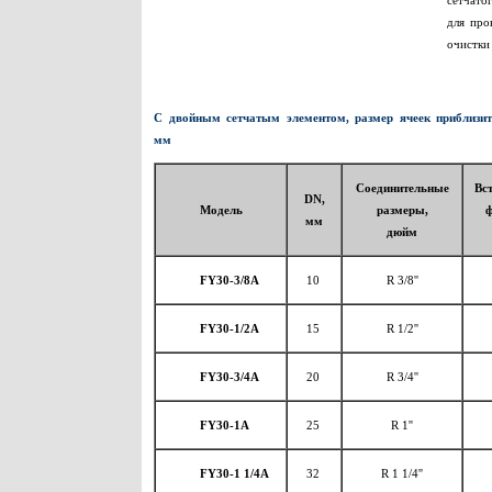
сетчато
для про
очистки
С двойным сетчатым элементом, размер ячеек приблизит
мм
Соединительные
Вс
DN,
Модель
размеры,
ф
мм
дюйм
FY30-3/8A
10
R 3/8''
FY30-1/2A
15
R 1/2''
FY30-3/4A
20
R 3/4''
FY30-1A
25
R 1''
FY30-1 1/4A
32
R 1 1/4''