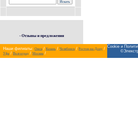
- Отзывы и предложения
Cookie и Полит
Наши филиалы:
/
/
/
/
Омск
Казань
Челябинск
Ростов-на-Дону
©Элекстр
/
/
/
Уфа
Волгоград
Москва