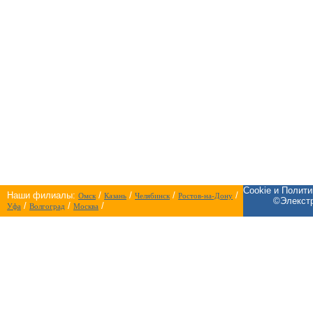
Cookie и Полит
Наши филиалы:
/
/
/
/
Омск
Казань
Челябинск
Ростов-на-Дону
©Элекстр
/
/
/
Уфа
Волгоград
Москва