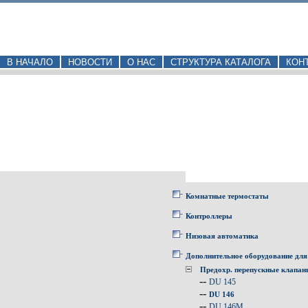
В НАЧАЛО
НОВОСТИ
О НАС
СТРУКТУРА КАТАЛОГА
КОН
Комнатные термостаты
Контроллеры
Низовая автоматика
Дополнительное оборудование для
Предохр. перепускные клапа
--
DU 145
--
DU 146
--
DU 146M