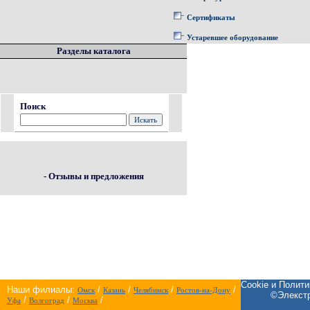
Сертификаты
Устаревшее оборудование
Разделы каталога
Поиск
- Отзывы и предложения
Cookie и Полит
Наши филиалы:
/
/
/
/
Омск
Казань
Челябинск
Ростов-на-Дону
©Элекстр
/
/
/
Уфа
Волгоград
Москва