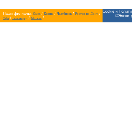
Cookie и Полит
Наши филиалы:
/
/
/
/
Омск
Казань
Челябинск
Ростов-на-Дону
©Элекстр
/
/
/
Уфа
Волгоград
Москва