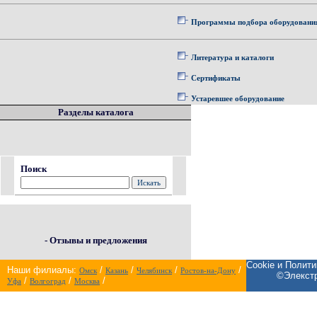
Программы подбора оборудовани
Литература и каталоги
Сертификаты
Устаревшее оборудование
Разделы каталога
Поиск
- Отзывы и предложения
Cookie и Полит
Наши филиалы:
/
/
/
/
Омск
Казань
Челябинск
Ростов-на-Дону
©Элекстр
/
/
/
Уфа
Волгоград
Москва