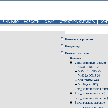
В НАЧАЛО
НОВОСТИ
О НАС
СТРУКТУРА КАТАЛОГА
КОН
Комнатные термостаты
Контроллеры
Низовая автоматика
Клапаны
2-ход. линейные (малые)
--
VSOF-2 DN15-25
--
VSMF-2 DN15-25
--
V5832A DN15-20
--
V5832B DN25-40
--
V136 (для ГВС)
2-ход. линейные (большие)
3-ход. линейные (малые)
3-ход. линейные (большие)
Регулирующие шаровые
3-ходовые поворотные