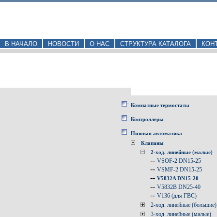
В НАЧАЛО
НОВОСТИ
О НАС
СТРУКТУРА КАТАЛОГА
КОН
Комнатные термостаты
Контроллеры
Низовая автоматика
Клапаны
2-ход. линейные (малые)
--
VSOF-2 DN15-25
--
VSMF-2 DN15-25
--
V5832A DN15-20
--
V5832B DN25-40
--
V136 (для ГВС)
2-ход. линейные (большие)
3-ход. линейные (малые)