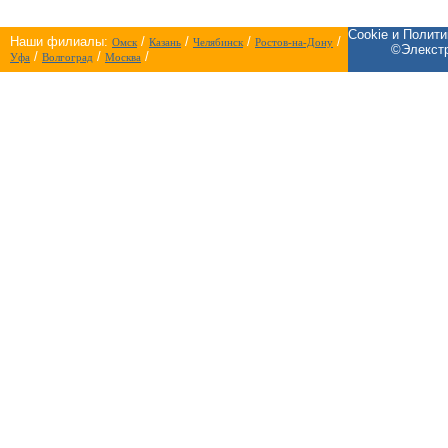
Cookie и Полит
Наши филиалы:
/
/
/
/
Омск
Казань
Челябинск
Ростов-на-Дону
©Элекстр
/
/
/
Уфа
Волгоград
Москва