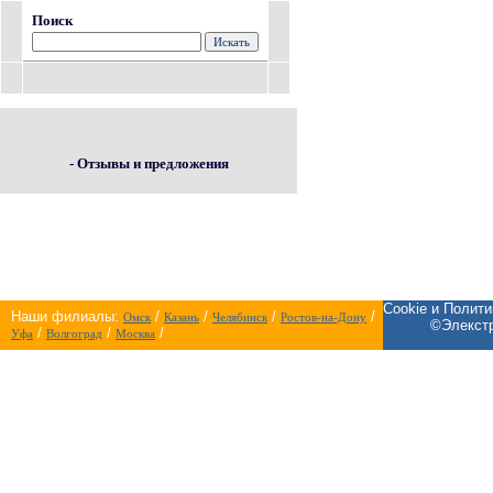
Поиск
- Отзывы и предложения
Cookie и Полит
Наши филиалы:
/
/
/
/
Омск
Казань
Челябинск
Ростов-на-Дону
©Элекстр
/
/
/
Уфа
Волгоград
Москва