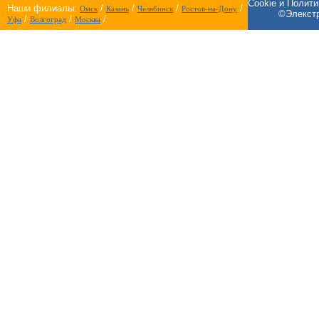
Cookie и Полит
Наши филиалы:
/
/
/
/
Омск
Казань
Челябинск
Ростов-на-Дону
©Элекстр
/
/
/
Уфа
Волгоград
Москва