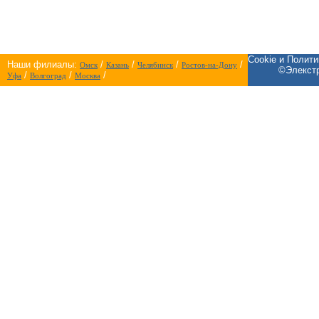
Cookie и Полит
Наши филиалы:
/
/
/
/
Омск
Казань
Челябинск
Ростов-на-Дону
©Элекстр
/
/
/
Уфа
Волгоград
Москва