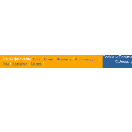
Cookie и Полит
Наши филиалы:
/
/
/
/
Омск
Казань
Челябинск
Ростов-на-Дону
©Элекстр
/
/
/
Уфа
Волгоград
Москва