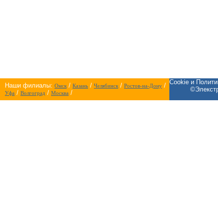
Cookie и Полит
Наши филиалы:
/
/
/
/
Омск
Казань
Челябинск
Ростов-на-Дону
©Элекстр
/
/
/
Уфа
Волгоград
Москва