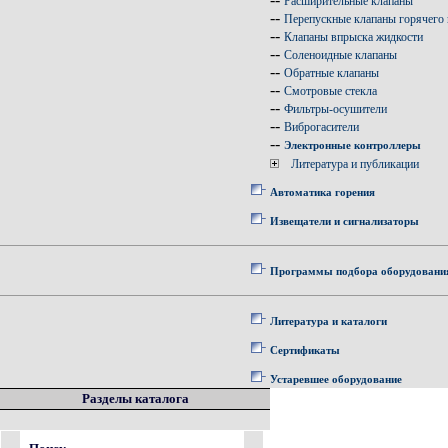
Расширительные клапаны
--
Перепускные клапаны горячего 
--
Клапаны впрыска жидкости
--
Соленоидные клапаны
--
Обратные клапаны
--
Смотровые стекла
--
Фильтры-осушители
--
Виброгасители
--
Электронные контроллеры
Литература и публикации
Автоматика горения
Извещатели и сигнализаторы
Программы подбора оборудовани
Литература и каталоги
Сертификаты
Устаревшее оборудование
Разделы каталога