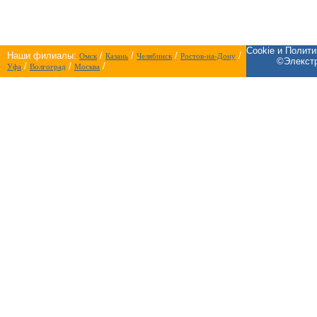
Cookie и Полит
Наши филиалы:
/
/
/
/
Омск
Казань
Челябинск
Ростов-на-Дону
©Элекстр
/
/
/
Уфа
Волгоград
Москва