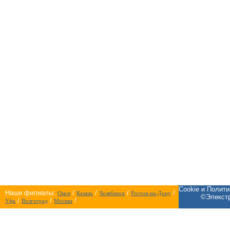
Cookie и Полит
Наши филиалы:
/
/
/
/
Омск
Казань
Челябинск
Ростов-на-Дону
©Элекстр
/
/
/
Уфа
Волгоград
Москва