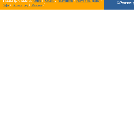
Наши филиалы:
/
/
/
/
Омск
Казань
Челябинск
Ростов-на-Дону
©Элекстр
/
/
/
Уфа
Волгоград
Москва